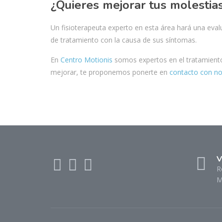
¿Quieres mejorar tus molestia
Un fisioterapeuta experto en esta área hará una evalu
de tratamiento con la causa de sus síntomas.
En
Centro Motionis
somos expertos en el tratamiento
mejorar, te proponemos ponerte en
contacto con n
V
R
M