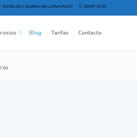
Ronda del Caballero de La Mancha 67
634 81 50 60
rvicios
Blog
Tarifas
Contacto
21:00