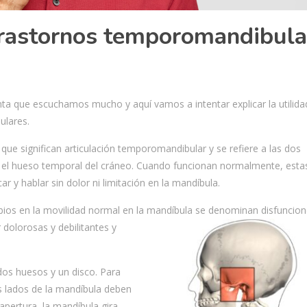
 trastornos temporomandibula
unta que escuchamos mucho y aquí vamos a intentar explicar la utilid
ulares.
e significan articulación temporomandibular y se refiere a las dos
n el hueso temporal del cráneo. Cuando funcionan normalmente, esta
r y hablar sin dolor ni limitación en la mandíbula.
os en la movilidad normal en la mandíbula se denominan disfuncio
 dolorosas y debilitantes y
dos huesos y un disco. Para
s lados de la mandíbula deben
apertura, la mandíbula gira