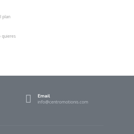
l plan
 quieres
Email
info@centromotionis.com