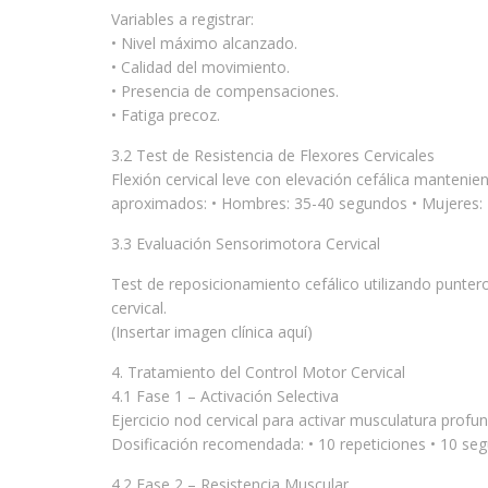
Variables a registrar:
• Nivel máximo alcanzado.
• Calidad del movimiento.
• Presencia de compensaciones.
• Fatiga precoz.
3.2 Test de Resistencia de Flexores Cervicales
Flexión cervical leve con elevación cefálica mantenie
aproximados: • Hombres: 35-40 segundos • Mujeres:
3.3 Evaluación Sensorimotora Cervical
Test de reposicionamiento cefálico utilizando puntero
cervical.
(Insertar imagen clínica aquí)
4. Tratamiento del Control Motor Cervical
4.1 Fase 1 – Activación Selectiva
Ejercicio nod cervical para activar musculatura profund
Dosificación recomendada: • 10 repeticiones • 10 se
4.2 Fase 2 – Resistencia Muscular