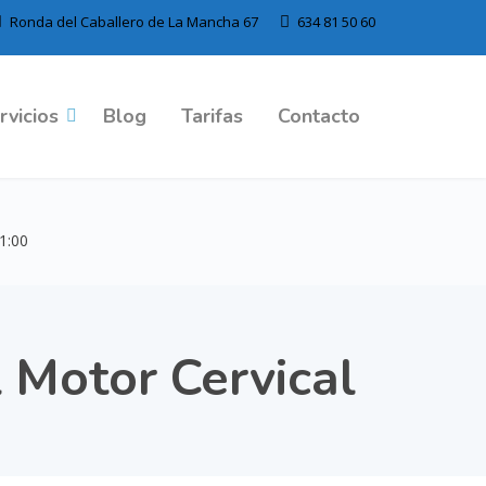
Ronda del Caballero de La Mancha 67
634 81 50 60
rvicios
Blog
Tarifas
Contacto
21:00
 Motor Cervical