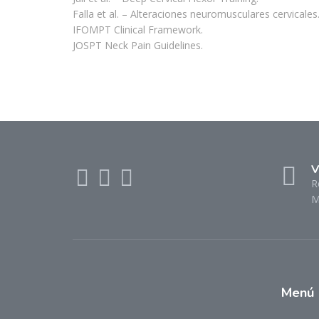
Falla et al. – Alteraciones neuromusculares cervicales
IFOMPT Clinical Framework.
JOSPT Neck Pain Guidelines.
V
R
M
Menú