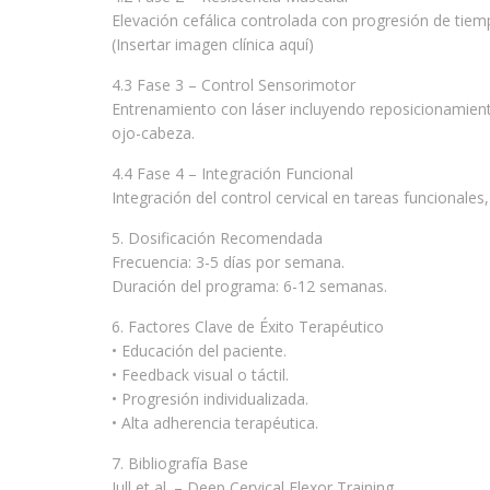
Elevación cefálica controlada con progresión de tiem
(Insertar imagen clínica aquí)
4.3 Fase 3 – Control Sensorimotor
Entrenamiento con láser incluyendo reposicionamiento
ojo-cabeza.
4.4 Fase 4 – Integración Funcional
Integración del control cervical en tareas funcionales,
5. Dosificación Recomendada
Frecuencia: 3-5 días por semana.
Duración del programa: 6-12 semanas.
6. Factores Clave de Éxito Terapéutico
• Educación del paciente.
• Feedback visual o táctil.
• Progresión individualizada.
• Alta adherencia terapéutica.
7. Bibliografía Base
Jull et al. – Deep Cervical Flexor Training.