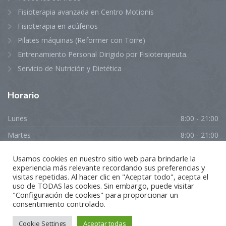
Fisioterapia avanzada en Centro Motionis
Fisioterapia en acúfenos
Pilates máquinas (Reformer con Torre)
Entrenamiento Personal Dirigido por Fisioterapeuta.
Servicio de Nutrición y Dietética
Horario
Lunes
8:00 - 21:00
Martes
8:00 - 21:00
Miércoles
8:00 - 21:00
Usamos cookies en nuestro sitio web para brindarle la
experiencia más relevante recordando sus preferencias y
Jueves
8:00 - 21:00
visitas repetidas. Al hacer clic en "Aceptar todo", acepta el
Viernes
8:00 - 21:00
uso de TODAS las cookies. Sin embargo, puede visitar
"Configuración de cookies" para proporcionar un
Sábado
Cerrado
consentimiento controlado.
Domingo
Cerrado
Cookie Settings
Aceptar todas